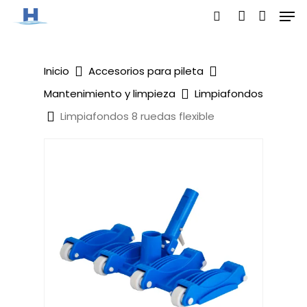
Men
Skip
search
account
to
main
Inicio
Accesorios para pileta
content
Mantenimiento y limpieza
Limpiafondos
Limpiafondos 8 ruedas flexible