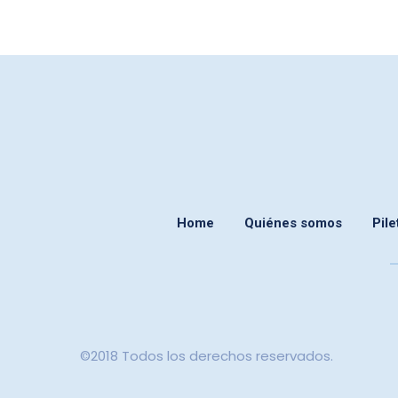
Sin categoría
Filtros para piletas
Home
Quiénes somos
Pile
©2018 Todos los derechos reservados.