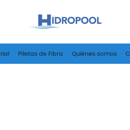
rial
Piletas de Fibra
Quiénes somos
C