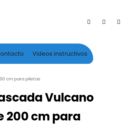
search
account
ontacto
Videos instructivos
00 cm para piletas
ascada Vulcano
e 200 cm para