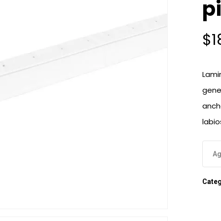
p
$
1
Lami
gene
anch
labio
Ag
Categ