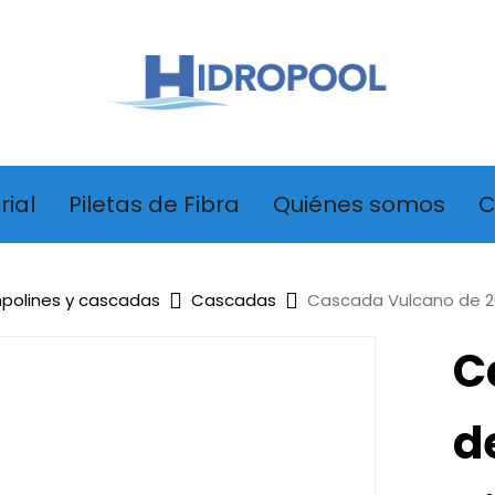
rial
Piletas de Fibra
Quiénes somos
C
polines y cascadas
Cascadas
Cascada Vulcano de 2
C
d