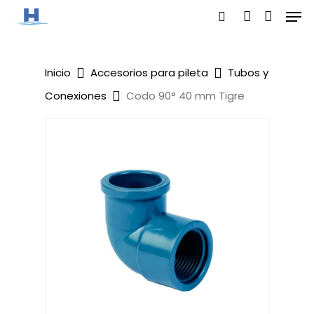
Men
Skip
search
account
to
main
Inicio
Accesorios para pileta
Tubos y
content
Conexiones
Codo 90° 40 mm Tigre