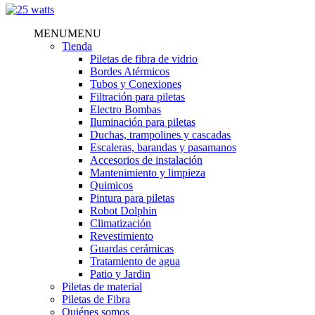
Close
MENU
MENU
Menu
Tienda
Piletas de fibra de vidrio
Bordes Atérmicos
Tubos y Conexiones
Filtración para piletas
Electro Bombas
Iluminación para piletas
Duchas, trampolines y cascadas
Escaleras, barandas y pasamanos
Accesorios de instalación
Mantenimiento y limpieza
Quimicos
Pintura para piletas
Robot Dolphin
Climatización
Revestimiento
Guardas cerámicas
Tratamiento de agua
Patio y Jardin
Piletas de material
Piletas de Fibra
Quiénes somos