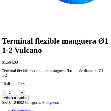
Terminal flexible manguera Ø1
1-2 Vulcano
$
1.564,00
Terminal flexible roscado para manguera flotante de diámetro Ø1
1/2″.
10 disponibles
Terminal
flexible
Añadir al carrito
manguera
SKU:
124002
Categoría:
Mangueras
Ø1
1-
Descripción