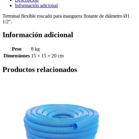
2
Información adicional
Vulcano
cantidad
Terminal flexible roscado para manguera flotante de diámetro Ø1
1/2″.
Información adicional
Peso
8 kg
Dimensiones
15 × 15 × 20 cm
Productos relacionados