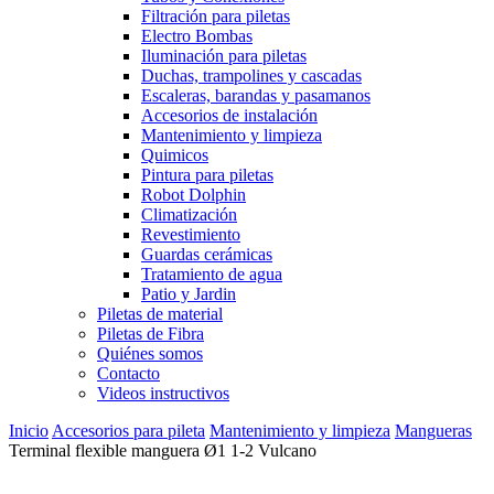
Filtración para piletas
Electro Bombas
Iluminación para piletas
Duchas, trampolines y cascadas
Escaleras, barandas y pasamanos
Accesorios de instalación
Mantenimiento y limpieza
Quimicos
Pintura para piletas
Robot Dolphin
Climatización
Revestimiento
Guardas cerámicas
Tratamiento de agua
Patio y Jardin
Piletas de material
Piletas de Fibra
Quiénes somos
Contacto
Videos instructivos
Inicio
Accesorios para pileta
Mantenimiento y limpieza
Mangueras
Terminal flexible manguera Ø1 1-2 Vulcano