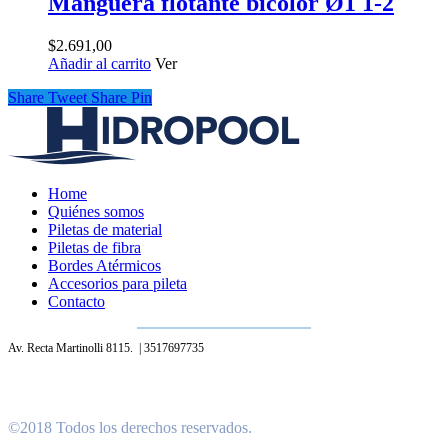
Manguera flotante bicolor Ø1 1-2
$
2.691,00
Añadir al carrito
Ver
Share
Tweet
Share
Pin
Home
Quiénes somos
Piletas de material
Piletas de fibra
Bordes Atérmicos
Accesorios para pileta
Contacto
Av. Recta Martinolli 8115. | 3517697735
©2018 Todos los derechos reservados.