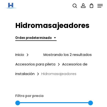
Men
Skip
search
account
to
Close
main
Hidromasajeadores
Menu
content
Orden predeterminado
Inicio
Mostrando los 2 resultados
Accesorios para pileta
Accesorios de
instalación
Hidromasajeadores
Filtro por precio