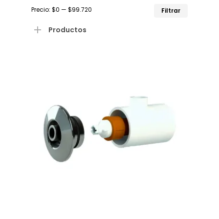
Precio
Precio
Precio:
$0
—
$99.720
Filtrar
mínimo
máximo
Productos