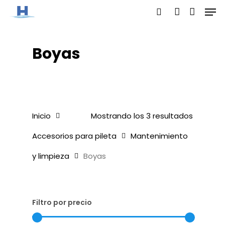
Men
Skip
search
account
to
main
Boyas
content
Inicio
Mostrando los 3 resultados
Accesorios para pileta
Mantenimiento
y limpieza
Boyas
Filtro por precio