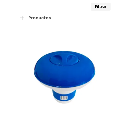
Precio
Precio
Filtrar
mínimo
máximo
Productos