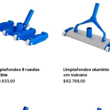
piafondos 8 ruedas
Limpiafondos aluminio
xible
cm Vulcano
2.633,00
$
62.769,00