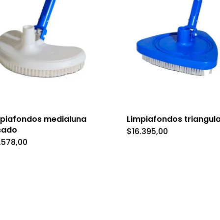
mpiafondos medialuna
Limpiafondos triangul
sado
$
16.395,00
.578,00