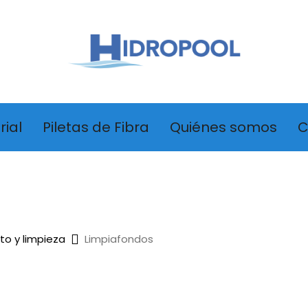
rial
Piletas de Fibra
Quiénes somos
C
o y limpieza
Limpiafondos