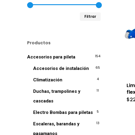
Precio
Precio
Filtrar
mínimo
máximo
Productos
154
Accesorios para pileta
65
Accesorios de instalación
4
Climatización
Lim
11
fle
Duchas, trampolines y
$
2
cascadas
5
Electro Bombas para piletas
13
Escaleras, barandas y
pasamanos