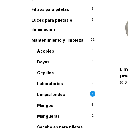
5
Filtros para piletas
5
Luces para piletas e
iluminación
32
Mantenimiento y limpieza
3
Acoples
3
Boyas
Li
3
Cepillos
pe
$
12
3
Laboratorios
5
Limpiafondos
6
Mangos
2
Mangueras
7
Sacahojas para piletas